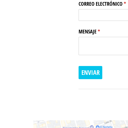
CORREO ELECTRÓNICO
(r
*
MENSAJE
(required)
*
ENVIAR